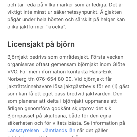
och tar reda på vilka marker som är lediga. Det är
viktigt inte minst ur säkerhetssynpunkt. Älgjakten
pågår under hela hösten och särskilt på helger kan
olika jaktformer "krocka".
Licensjakt på björn
Björnjakt bedrivs som områdesjakt. Första veckan
organiseras oftast gemensam björnjakt inom Glöte
VVO. För mer information kontakta Hans-Erik
Norberg tfn 076-654 80 00. Vid björnjakt får
jakträttsinnehavare lösa jaktgästbevis för en (1) gäst
som kan få ett eget pass bredvid jaktvärden. Den
som planerar att delta i björnjakt uppmanas att
årligen genomföra godkänt skjutprov det s k
Björnpasset på skjutbana, både för den egna
säkerheten och för viltets bästa. Se information på
Länsstyrelsen i Jämtlands län
när det gäller