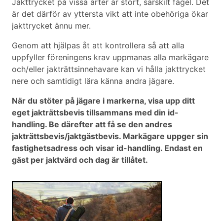
Jakttrycket på vissa arter är stort, särskilt fågel. Det
är det därför av yttersta vikt att inte obehöriga ökar
jakttrycket ännu mer.
Genom att hjälpas åt att kontrollera så att alla
uppfyller föreningens krav uppmanas alla markägare
och/eller jakträttsinnehavare kan vi hålla jakttrycket
nere och samtidigt lära känna andra jägare.
När du stöter på jägare i markerna, visa upp ditt
eget jakträttsbevis tillsammans med din id-
handling. Be därefter att få se den andres
jakträttsbevis/jaktgästbevis. Markägare uppger sin
fastighetsadress och visar id-handling. Endast en
gäst per jaktvärd och dag är tillåtet.